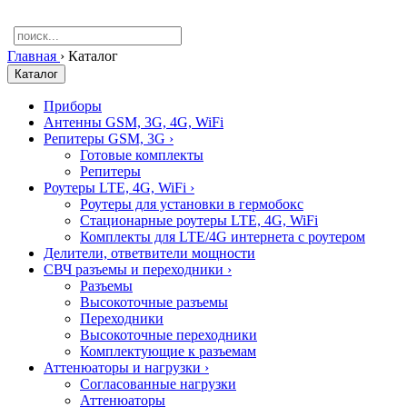
Главная
›
Каталог
Каталог
Приборы
Антенны GSM, 3G, 4G, WiFi
Репитеры GSM, 3G
›
Готовые комплекты
Репитеры
Роутеры LTE, 4G, WiFi
›
Роутеры для установки в гермобокс
Стационарные роутеры LTE, 4G, WiFi
Комплекты для LTE/4G интернета с роутером
Делители, ответвители мощности
СВЧ разъемы и переходники
›
Разъемы
Высокоточные разъемы
Переходники
Высокоточные переходники
Комплектующие к разъемам
Аттенюаторы и нагрузки
›
Согласованные нагрузки
Аттенюаторы