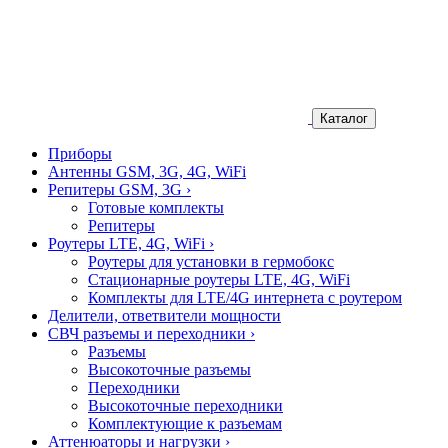
Каталог
Приборы
Антенны GSM, 3G, 4G, WiFi
Репитеры GSM, 3G
›
Готовые комплекты
Репитеры
Роутеры LTE, 4G, WiFi
›
Роутеры для установки в гермобокс
Стационарные роутеры LTE, 4G, WiFi
Комплекты для LTE/4G интернета с роутером
Делители, ответвители мощности
СВЧ разъемы и переходники
›
Разъемы
Высокоточные разъемы
Переходники
Высокоточные переходники
Комплектующие к разъемам
Аттенюаторы и нагрузки
›