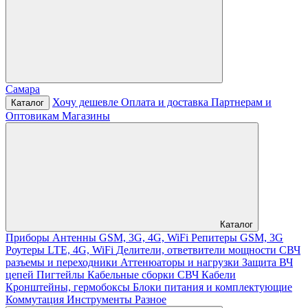
Самара
Хочу дешевле
Оплата и доставка
Партнерам и
Каталог
Оптовикам
Магазины
Каталог
Приборы
Антенны GSM, 3G, 4G, WiFi
Репитеры GSM, 3G
Роутеры LTE, 4G, WiFi
Делители, ответвители мощности
СВЧ
разъемы и переходники
Аттенюаторы и нагрузки
Защита ВЧ
цепей
Пигтейлы
Кабельные сборки СВЧ
Кабели
Кронштейны, гермобоксы
Блоки питания и комплектующие
Коммутация
Инструменты
Разное