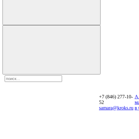
+7 (846) 277-10-
A
52
м
samara@kroks.ru
в