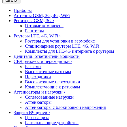
Каталог
Приборы
Антенны GSM, 3G, 4G, WiFi
Репитеры GSM, 3G
›
Готовые комплекты
Репитеры
Роутеры LTE, 4G, WiFi
›
Роутеры для установки в гермобокс
Стационарные роутеры LTE, 4G, WiFi
Комплекты для LTE/4G интернета с роутером
Делители, ответвители мощности
СВЧ разъемы и переходники
›
Разъемы
Высокоточные разъемы
Переходники
Высокоточные переходники
Комплектующие к разъемам
Аттенюаторы и нагрузки
›
Согласованные нагрузки
Аттенюаторы
Аттенюаторы с блокировкой напряжения
Защита ВЧ цепей
›
Грозозащита
Развязывающие устройства