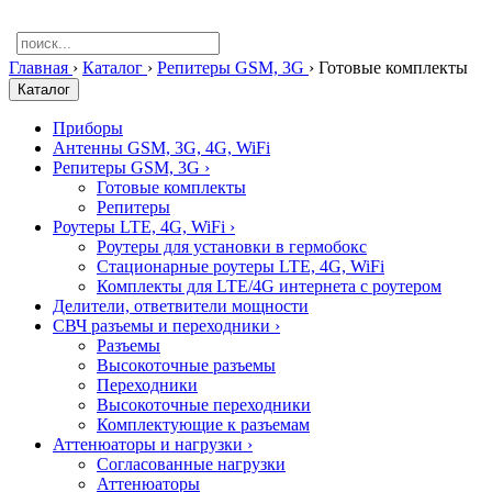
Главная
›
Каталог
›
Репитеры GSM, 3G
›
Готовые комплекты
Каталог
Приборы
Антенны GSM, 3G, 4G, WiFi
Репитеры GSM, 3G
›
Готовые комплекты
Репитеры
Роутеры LTE, 4G, WiFi
›
Роутеры для установки в гермобокс
Стационарные роутеры LTE, 4G, WiFi
Комплекты для LTE/4G интернета с роутером
Делители, ответвители мощности
СВЧ разъемы и переходники
›
Разъемы
Высокоточные разъемы
Переходники
Высокоточные переходники
Комплектующие к разъемам
Аттенюаторы и нагрузки
›
Согласованные нагрузки
Аттенюаторы