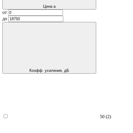
Цена
a
от
до
Коэфф. усиления, дБ
50
(2)