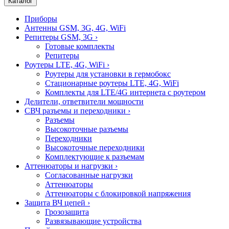
Каталог
Приборы
Антенны GSM, 3G, 4G, WiFi
Репитеры GSM, 3G
›
Готовые комплекты
Репитеры
Роутеры LTE, 4G, WiFi
›
Роутеры для установки в гермобокс
Стационарные роутеры LTE, 4G, WiFi
Комплекты для LTE/4G интернета с роутером
Делители, ответвители мощности
СВЧ разъемы и переходники
›
Разъемы
Высокоточные разъемы
Переходники
Высокоточные переходники
Комплектующие к разъемам
Аттенюаторы и нагрузки
›
Согласованные нагрузки
Аттенюаторы
Аттенюаторы с блокировкой напряжения
Защита ВЧ цепей
›
Грозозащита
Развязывающие устройства