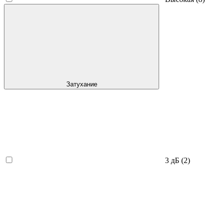
Затухание
3 дБ
(2)