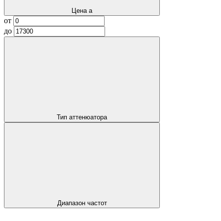
Цена
a
от
до
Тип аттенюатора
Диапазон частот