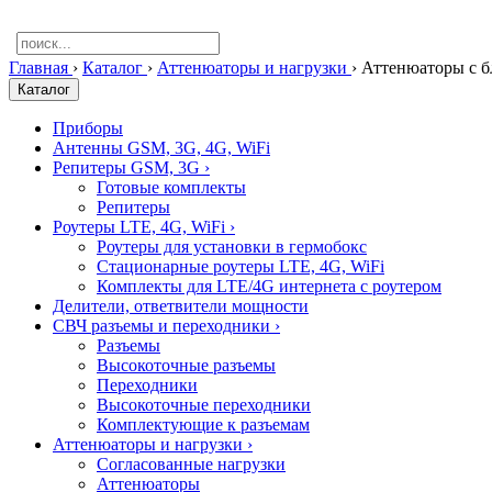
Главная
›
Каталог
›
Аттенюаторы и нагрузки
›
Аттенюаторы с б
Каталог
Приборы
Антенны GSM, 3G, 4G, WiFi
Репитеры GSM, 3G
›
Готовые комплекты
Репитеры
Роутеры LTE, 4G, WiFi
›
Роутеры для установки в гермобокс
Стационарные роутеры LTE, 4G, WiFi
Комплекты для LTE/4G интернета с роутером
Делители, ответвители мощности
СВЧ разъемы и переходники
›
Разъемы
Высокоточные разъемы
Переходники
Высокоточные переходники
Комплектующие к разъемам
Аттенюаторы и нагрузки
›
Согласованные нагрузки
Аттенюаторы