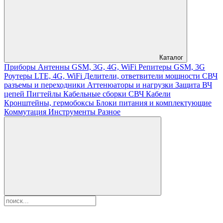
Каталог
Приборы
Антенны GSM, 3G, 4G, WiFi
Репитеры GSM, 3G
Роутеры LTE, 4G, WiFi
Делители, ответвители мощности
СВЧ
разъемы и переходники
Аттенюаторы и нагрузки
Защита ВЧ
цепей
Пигтейлы
Кабельные сборки СВЧ
Кабели
Кронштейны, гермобоксы
Блоки питания и комплектующие
Коммутация
Инструменты
Разное