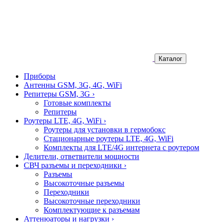
Каталог
Приборы
Антенны GSM, 3G, 4G, WiFi
Репитеры GSM, 3G
›
Готовые комплекты
Репитеры
Роутеры LTE, 4G, WiFi
›
Роутеры для установки в гермобокс
Стационарные роутеры LTE, 4G, WiFi
Комплекты для LTE/4G интернета с роутером
Делители, ответвители мощности
СВЧ разъемы и переходники
›
Разъемы
Высокоточные разъемы
Переходники
Высокоточные переходники
Комплектующие к разъемам
Аттенюаторы и нагрузки
›