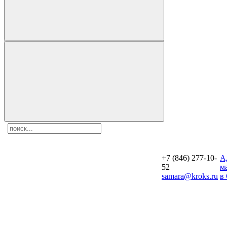
+7 (846) 277-10-
A
52
м
samara@kroks.ru
в