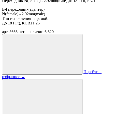
Переходник N(female) - 2.92mm(male) до 18 ГГц, rev.T
ВЧ переходник(адаптер)
N(female) - 2.92mm(male)
Тип исполнения - прямой.
До 18 ГГц, КСВ≤1,25
арт. 3666
нет в наличии
6 620
a
Перейти в
избранное
→