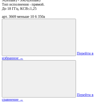
N(female) - SMA(female)
Тип исполнения - прямой.
До 18 ГГц, КСВ≤1,25
арт. 3669
меньше 10
6 350
a
Перейти в
избранное
→
Перейти в
сравнение
→