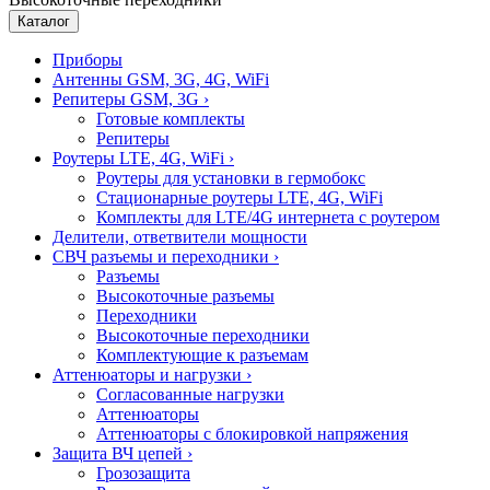
Каталог
Приборы
Антенны GSM, 3G, 4G, WiFi
Репитеры GSM, 3G
›
Готовые комплекты
Репитеры
Роутеры LTE, 4G, WiFi
›
Роутеры для установки в гермобокс
Стационарные роутеры LTE, 4G, WiFi
Комплекты для LTE/4G интернета с роутером
Делители, ответвители мощности
СВЧ разъемы и переходники
›
Разъемы
Высокоточные разъемы
Переходники
Высокоточные переходники
Комплектующие к разъемам
Аттенюаторы и нагрузки
›
Согласованные нагрузки
Аттенюаторы
Аттенюаторы с блокировкой напряжения
Защита ВЧ цепей
›
Грозозащита