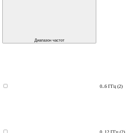
Диапазон частот
0..6 ГГц
(2)
0..12 ГГц
(2)