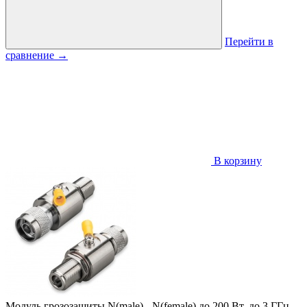
Перейти в
сравнение
→
В корзину
Модуль грозозащиты N(male) - N(female) до 200 Вт, до 3 ГГц