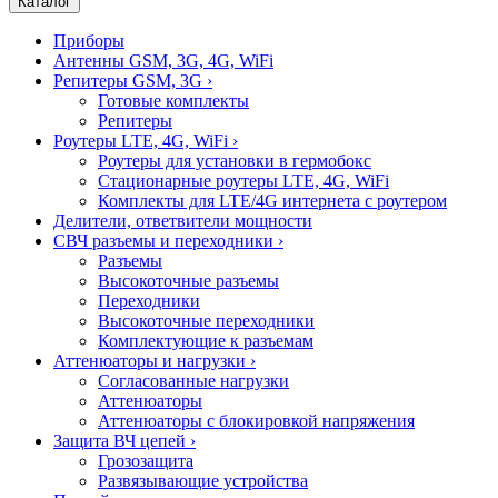
Каталог
Приборы
Антенны GSM, 3G, 4G, WiFi
Репитеры GSM, 3G
›
Готовые комплекты
Репитеры
Роутеры LTE, 4G, WiFi
›
Роутеры для установки в гермобокс
Стационарные роутеры LTE, 4G, WiFi
Комплекты для LTE/4G интернета с роутером
Делители, ответвители мощности
СВЧ разъемы и переходники
›
Разъемы
Высокоточные разъемы
Переходники
Высокоточные переходники
Комплектующие к разъемам
Аттенюаторы и нагрузки
›
Согласованные нагрузки
Аттенюаторы
Аттенюаторы с блокировкой напряжения
Защита ВЧ цепей
›
Грозозащита
Развязывающие устройства