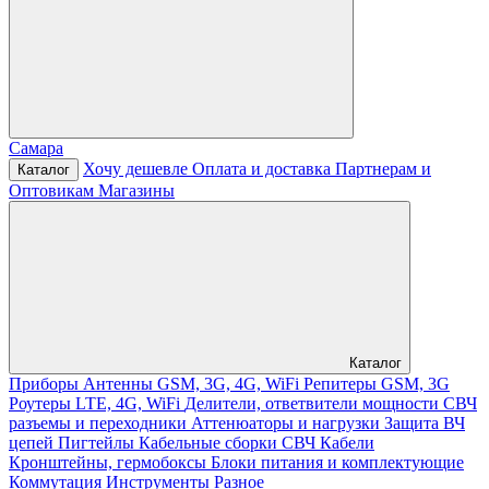
Самара
Хочу дешевле
Оплата и доставка
Партнерам и
Каталог
Оптовикам
Магазины
Каталог
Приборы
Антенны GSM, 3G, 4G, WiFi
Репитеры GSM, 3G
Роутеры LTE, 4G, WiFi
Делители, ответвители мощности
СВЧ
разъемы и переходники
Аттенюаторы и нагрузки
Защита ВЧ
цепей
Пигтейлы
Кабельные сборки СВЧ
Кабели
Кронштейны, гермобоксы
Блоки питания и комплектующие
Коммутация
Инструменты
Разное