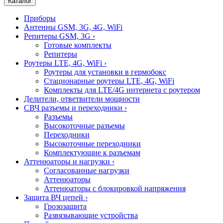
Каталог
Приборы
Антенны GSM, 3G, 4G, WiFi
Репитеры GSM, 3G
›
Готовые комплекты
Репитеры
Роутеры LTE, 4G, WiFi
›
Роутеры для установки в гермобокс
Стационарные роутеры LTE, 4G, WiFi
Комплекты для LTE/4G интернета с роутером
Делители, ответвители мощности
СВЧ разъемы и переходники
›
Разъемы
Высокоточные разъемы
Переходники
Высокоточные переходники
Комплектующие к разъемам
Аттенюаторы и нагрузки
›
Согласованные нагрузки
Аттенюаторы
Аттенюаторы с блокировкой напряжения
Защита ВЧ цепей
›
Грозозащита
Развязывающие устройства