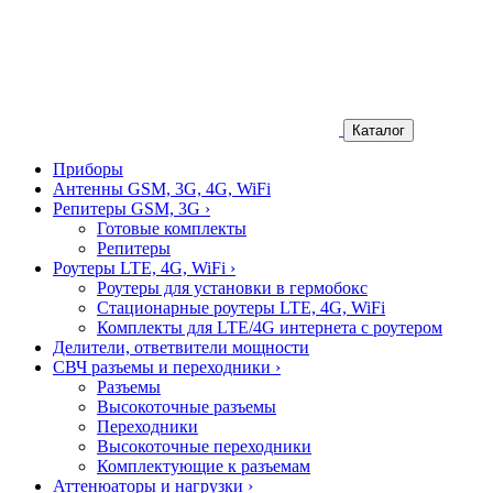
Каталог
Приборы
Антенны GSM, 3G, 4G, WiFi
Репитеры GSM, 3G
›
Готовые комплекты
Репитеры
Роутеры LTE, 4G, WiFi
›
Роутеры для установки в гермобокс
Стационарные роутеры LTE, 4G, WiFi
Комплекты для LTE/4G интернета с роутером
Делители, ответвители мощности
СВЧ разъемы и переходники
›
Разъемы
Высокоточные разъемы
Переходники
Высокоточные переходники
Комплектующие к разъемам
Аттенюаторы и нагрузки
›