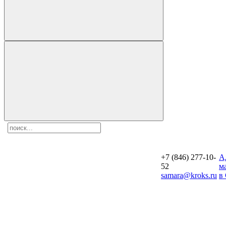
+7 (846) 277-10-
A
52
м
samara@kroks.ru
в