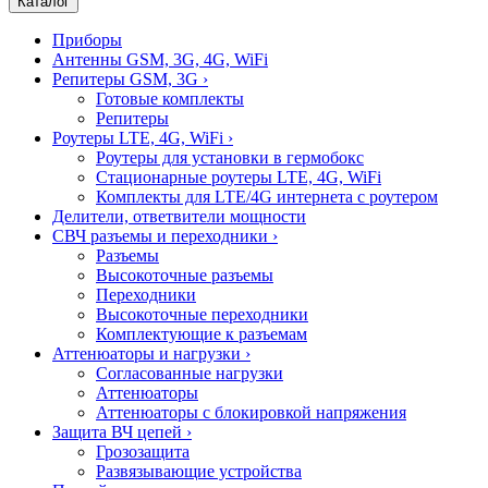
Каталог
Приборы
Антенны GSM, 3G, 4G, WiFi
Репитеры GSM, 3G
›
Готовые комплекты
Репитеры
Роутеры LTE, 4G, WiFi
›
Роутеры для установки в гермобокс
Стационарные роутеры LTE, 4G, WiFi
Комплекты для LTE/4G интернета с роутером
Делители, ответвители мощности
СВЧ разъемы и переходники
›
Разъемы
Высокоточные разъемы
Переходники
Высокоточные переходники
Комплектующие к разъемам
Аттенюаторы и нагрузки
›
Согласованные нагрузки
Аттенюаторы
Аттенюаторы с блокировкой напряжения
Защита ВЧ цепей
›
Грозозащита
Развязывающие устройства