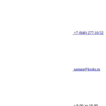
+7 (846) 277-10-52
samara@kroks.ru
с 9-00 до 18-00